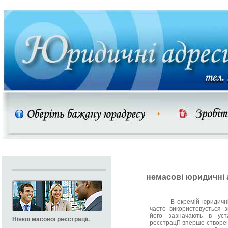
немасові юридичні
В окремій юридичній лі
часто використовується 
його зазначають в уст
Ніякої масової реєстрації.
реєстрації вперше створен