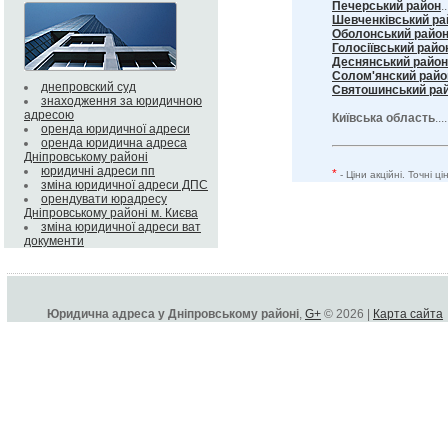
Печерський район
..
Шевченківський ра
Оболонський райо
Голосіївський райо
Деснянський район
Солом'янский райо
днепровский суд
Святошинський ра
знаходження за юридичною
адресою
Київська область
...
оренда юридичної адреси
оренда юридична адреса
Дніпровському районі
юридичні адреси пп
*
- Ціни акційні. Точні 
зміна юридичної адреси ДПС
орендувати юрадресу
Дніпровському районі м. Києва
зміна юридичної адреси ват
документи
Юридична адреса у Дніпровському районі
,
G+
© 2026 |
Карта сайта