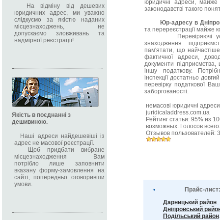
юридичні адреси, майже 
На відміну від дешевих
законодавстві такого поня
юридичних адрес, ми уважно
слідкуємо за якістю наданих
Юр-адресу в Дніпро
місцезнаходжень, не
та перереєстрації майже к
допускаємо зловживань та
Перевіряючі установ
надмірної реєстрації!
знаходження підприєм
пам'ятати, що найчастіше
фактичної адреси, дово
документи підприємства, 
іншу податкову. Потріб
інспекції достатньо довги
перевірку податкової Ваш
заборгованості.
немасові юридичні адрес
juridicaladdress.com.ua
Якість в поєднанні з
Рейтинг статьи:
95
% из
10
дешивиною.
возможных. Голосов всего
Отзывов пользователей:
Наші адреси найдешевіші із
адрес не масової реєстрації.
Щоб придбати вибране
місцезнаходження Вам
потрібло лише заповнити
вказану форму-замовлення на
сайті, попередньо оговоривши
умови.
Прайс-лист
Дарницький район
.
Дніпровський райо
Подільський район