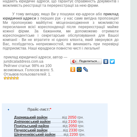
надають юридичні адреси, що гарантує справжність документів і
можливість реєстрації та перереєстрації за нею фірми.
У тому випадку, якщо Ви у пошуках юр-адреси або
приклад
юридичної адреси
з перших рук - у нас саме вигідна пропозиція!
Ми пропонуємо майбутнє місцезнаходження з можливістю
пересилання всієї кореспонденції після перереєстрації майже
кожної фірми. За бажанням, ми допоможемо отримати
кореспондентське і секретарське обслуговування для Вашої
компанії - Ви не втратите ні одного клієнта, який звернувся до
Вас, позбудетесь неприємностей, які виникають при перевірці
підприємства. Наші юрадреси повністю чисті і легальні!
приклад юридичної адреси
, автор —
juridicaladdress.com.ua
Поделиться…
Рейтинг статьи:
98
% из
100
возможных. Голосов всего:
5
.
Отзывов пользователей:
1
.
Прайс-лист:
*
Дарницький район
................від
2050
грн.
Дніпровський район
.............від
2100
грн.
Подільський район
...............від
2050
грн.
Печерський район
.................від
2330
грн.
Шевченківський район
.........від
2200
грн.