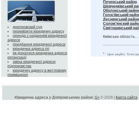
Печерський район
..
Шевченківський ра
Оболонський райо
Голосіївський райо
Деснянський район
Солом'янский райо
днепровский суд
Святошинський ра
перевірити юридичну адресу
оренда з наданням юридичної
Київська область
...
адреси
придбання юридичної адреси
юридична адреса пп
як дізнатися юридична адреса
*
- Ціни акційні. Точні 
організації
зміна юридичної адреси
підприємства
юридичну адресу в житловому
приміщенні
Юридична адреса у Дніпровському районі
,
G+
© 2026 |
Карта сайта