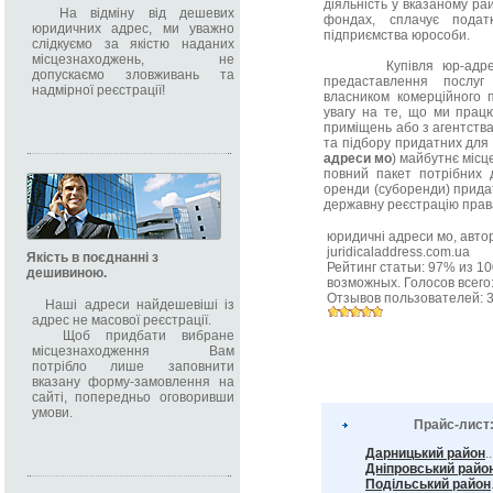
діяльність у вказаному рай
На відміну від дешевих
фондах, сплачує подат
юридичних адрес, ми уважно
підприємства юрособи.
слідкуємо за якістю наданих
місцезнаходжень, не
Купівля юр-адрес у К
допускаємо зловживань та
предаставлення послу
надмірної реєстрації!
власником комерційного 
увагу на те, що ми прац
приміщень або з агентства
та підбору придатних для 
адреси мо
) майбутнє міс
повний пакет потрібних д
оренди (суборенди) прида
державну реєстрацію права
юридичні адреси мо
, авт
juridicaladdress.com.ua
Якість в поєднанні з
Рейтинг статьи:
97
% из
10
дешивиною.
возможных. Голосов всего
Отзывов пользователей:
Наші адреси найдешевіші із
адрес не масової реєстрації.
Щоб придбати вибране
місцезнаходження Вам
потрібло лише заповнити
вказану форму-замовлення на
сайті, попередньо оговоривши
умови.
Прайс-лист
Дарницький район
.
Дніпровський райо
Подільський район