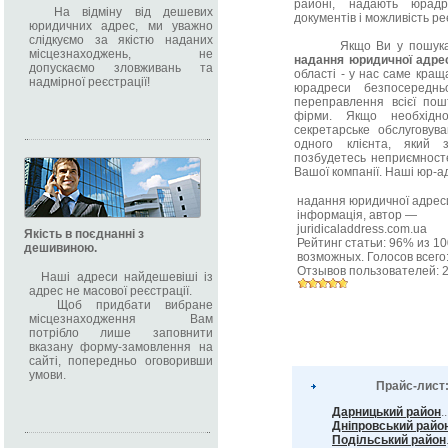
районі, надають юрадр
На відміну від дешевих
документів і можливість ре
юридичних адрес, ми уважно
слідкуємо за якістю наданих
Якщо Ви у пошуках ма
місцезнаходжень, не
надання юридичної адре
допускаємо зловживань та
області - у нас саме кращ
надмірної реєстрації!
юрадреси безпосередн
переправлення всієї пош
фірми. Якщо необхідн
секретарське обслуговув
одного клієнта, який 
позбудетесь неприємносте
Вашої компанії. Наші юр-ад
надання юридичної адрес
інформація
, автор —
juridicaladdress.com.ua
Якість в поєднанні з
Рейтинг статьи:
96
% из
10
дешивиною.
возможных. Голосов всего
Отзывов пользователей:
Наші адреси найдешевіші із
адрес не масової реєстрації.
Щоб придбати вибране
місцезнаходження Вам
потрібло лише заповнити
вказану форму-замовлення на
сайті, попередньо оговоривши
умови.
Прайс-лист
Дарницький район
.
Дніпровський райо
Подільський район