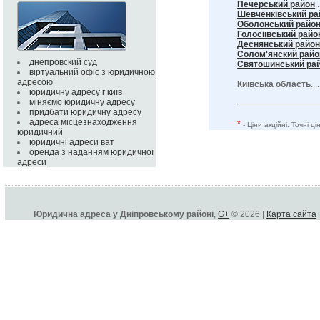
Печерський район
..
Шевченківський ра
Оболонський райо
Голосіївський райо
Деснянський район
Солом'янский райо
днепровский суд
Святошинський ра
віртуальний офіс з юридичною
адресою
Київська область
...
юридичну адресу г київ
міняємо юридичну адресу
придбати юридичну адресу
адреса місцезнаходження
*
- Ціни акційні. Точні 
юридичний
юридичні адреси ват
оренда з наданням юридичної
адреси
Юридична адреса у Дніпровському районі
,
G+
© 2026 |
Карта сайта